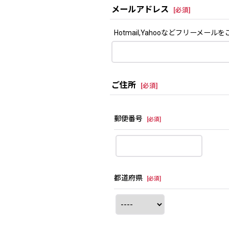
メールアドレス
[
必須
]
Hotmail,Yahooなどフリー
ご住所
[
必須
]
郵便番号
[
必須
]
都道府県
[
必須
]