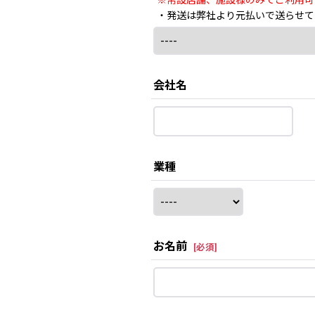
※常設店舗、施設様のみでご利用可
・発送は弊社より元払いで送らせて
会社名
業種
お名前
[
必須
]