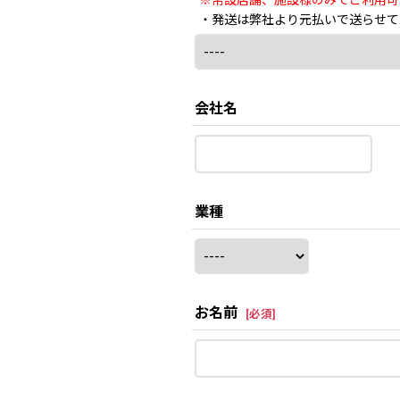
※常設店舗、施設様のみでご利用可
・発送は弊社より元払いで送らせて
会社名
業種
お名前
[
必須
]