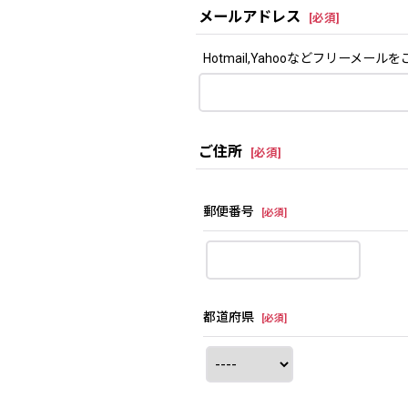
メールアドレス
[
必須
]
Hotmail,Yahooなどフリー
ご住所
[
必須
]
郵便番号
[
必須
]
都道府県
[
必須
]