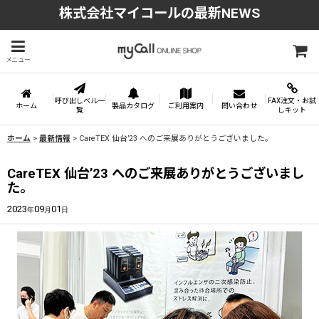
株式会社マイコールの最新NEWS
メニュー
呼び出しベル一
FAX注文・お試
ホーム
製品カタログ
ご利用案内
問い合わせ
覧
しキット
ホーム
>
最新情報
>
CareTEX 仙台’23 へのご来展ありがとうございました。
CareTEX 仙台’23 へのご来展ありがとうございまし
た。
2023
09
01
年
月
日