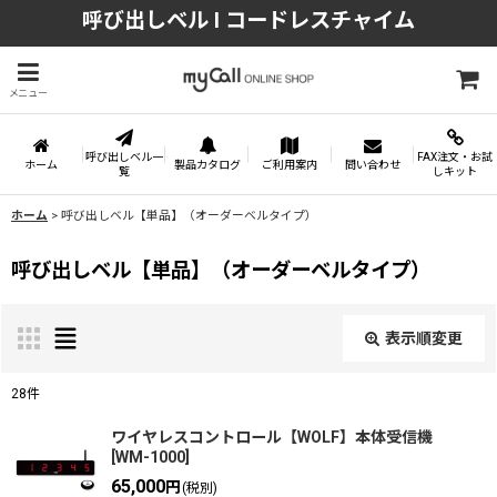
呼び出しベル l コードレスチャイム
メニュー
呼び出しベル一
FAX注文・お試
ホーム
製品カタログ
ご利用案内
問い合わせ
覧
しキット
ホーム
>
呼び出しベル【単品】（オーダーベルタイプ）
呼び出しベル【単品】（オーダーベルタイプ）
表示順変更
閉じる
28
件
サブカテゴリ
:
ワイヤレスコントロール【WOLF】本体受信機
[
WM-1000
]
65,000
円
(税別)