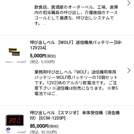
飲食店、居酒屋のオーダーベル、工場、倉庫
内の担当職員の呼び出し、介護施設のナース
コールとして最適な、呼び出しシステムで
す。 …
呼び出しベル 【WOLF】送信機用バッテリー
[
SB-
12V23A
]
5,000
円
(税別)
(
税込
:
5,500
)
円
業務用呼び出しベル「WOLF」送信機用専用
バッテリー WOLF用バッテリーの10個セット
です。12V23Aのアルカリ乾電池です。 ご注
意下さい ※送信機は別売になります。 ※単5
電池ではご…
呼び出しベル 【スマジオ】 本体受信機（消去機
付）
[
SCM-1230P
]
85,000
円
(税別)
(
税込
:
93,500
)
円