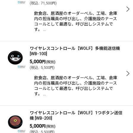
表示数
:
(
税込
:
71,500
)
円
飲食店、居酒屋のオーダーベル、工場、倉庫
内の担当職員の呼び出し、介護施設のナース
並び順
:
コールとして最適な、呼び出しシステムで
す。 …
絞り込む
ワイヤレスコントロール【WOLF】多機能送信機
[
WB-100
]
5,000
円
(税別)
(
税込
:
5,500
)
円
飲食店、居酒屋のオーダーベル、工場、倉庫
内の担当職員の呼び出し、介護施設のナース
コールとして最適な、呼び出しシステムで
す。 …
ワイヤレスコントロール【WOLF】1つボタン送信
機
[
WB-200
]
5,000
円
(税別)
(
税込
:
5,500
)
円