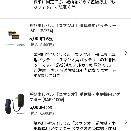
簡単に固定でき、場所をとらず盗難防止にも
なります。 ご注意くだ…
呼び出しベル 【スマジオ】送信機用バッテリー
[
SB-12V23A
]
5,000
円
(税別)
(
税込
:
5,500
)
円
業務用呼び出しベル「スマジオ」送信機用専
用バッテリー スマジオ用バッテリーの10個セ
ットです。12V23Aのアルカリ乾電池です。
ご注意下さい ※送信機は別売になります。 ※
単5電池ではご…
呼び出しベル 【スマジオ】受信機・中継機用アダ
プター
[
SAP-100V
]
6,000
円
(税別)
(
税込
:
6,600
)
円
業務用呼び出しベル「スマジオ」受信機・中
継機専用アダプター スマジオの受信機・中継