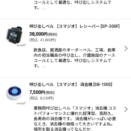
コールとして最適な、呼び出しシステムで
す。 …
呼び出しベル 【スマジオ】レシーバー
[
SP-300F
]
38,000
円
(税別)
(
税込
:
41,800
)
円
飲食店、居酒屋のオーダーベル、工場、倉庫
内の担当職員の呼び出し、介護施設のナース
コールとして最適な、呼び出しシステムで
す。 …
呼び出しベル 【スマジオ】 消去機
[
SB-100S
]
7,500
円
(税別)
(
税込
:
8,250
)
円
業務用呼び出しベル「スマジオ」消去機 コス
トパフォーマンスに優れた超薄型、高耐久、
長寿命の消去機です。 消去機がいっぱい必要
なとき、消去機の価格って大きいですよね。
場所を取る消去機ってなんだか…