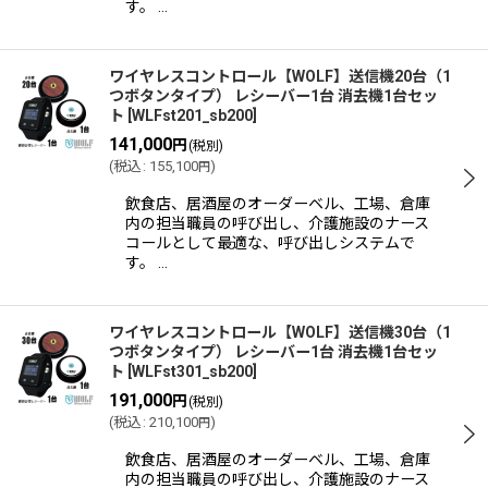
す。 …
ワイヤレスコントロール【WOLF】送信機20台（1
つボタンタイプ） レシーバー1台 消去機1台セッ
ト
[
WLFst201_sb200
]
141,000
円
(税別)
(
税込
:
155,100
)
円
飲食店、居酒屋のオーダーベル、工場、倉庫
内の担当職員の呼び出し、介護施設のナース
コールとして最適な、呼び出しシステムで
す。 …
ワイヤレスコントロール【WOLF】送信機30台（1
つボタンタイプ） レシーバー1台 消去機1台セッ
ト
[
WLFst301_sb200
]
191,000
円
(税別)
(
税込
:
210,100
)
円
飲食店、居酒屋のオーダーベル、工場、倉庫
内の担当職員の呼び出し、介護施設のナース