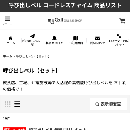
呼び出しベル コードレスチャイム 商品リスト
メニュー
呼び出しベル一
FAX注文・お試
ホーム
製品カタログ
ご利用案内
問い合わせ
覧
しキット
ホーム
>
呼び出しベル【セット】
呼び出しベル【セット】
飲食店、工場、介護施設等で大活躍の高機能呼び出しベルを お手頃
の価格で！
表示順変更
閉じる
19
件
サブカテゴリ
: