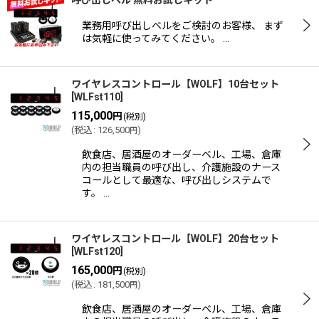
呼び出しベル 無料お試しキット
業務用呼び出しベルをご検討のお客様、 まず
は気軽に使ってみてください。 …
表示数
:
ワイヤレスコントロール【WOLF】10台セット
並び順
:
[
WLFst110
]
115,000
円
(税別)
絞り込む
(
税込
:
126,500
)
円
飲食店、居酒屋のオーダーベル、工場、倉庫
内の担当職員の呼び出し、介護施設のナース
コールとして最適な、呼び出しシステムで
す。 …
ワイヤレスコントロール【WOLF】20台セット
[
WLFst120
]
165,000
円
(税別)
(
税込
:
181,500
)
円
飲食店、居酒屋のオーダーベル、工場、倉庫