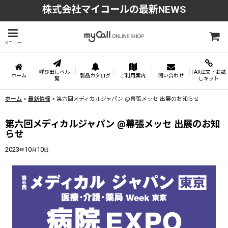
株式会社マイコールの最新NEWS
メニュー
呼び出しベル一
FAX注文・お試
ホーム
製品カタログ
ご利用案内
問い合わせ
覧
しキット
ホーム
>
最新情報
>
第六回メディカルジャパン @幕張メッセ 出展のお知らせ
第六回メディカルジャパン @幕張メッセ 出展のお知
らせ
2023
10
10
年
月
日