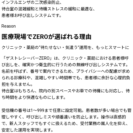
インフルエンザの二次感染防止、
待合室の混雑緩和と待機ストレスの緩和に最適な、
患者様お呼び出しシステムです。
Reason
医療現場で
ZERO
が選ばれる理由
クリニック・薬局の“待たせない・気遣う”運用を、もっとスマートに
「ゲストレシーバーZERO」は、クリニック・薬局における患者様呼
び出しを、確実かつ衛生的に行うための無線呼び出しシステムです。
名前を呼ばず、番号で案内できるため、プライバシーへの配慮が求め
られる診療科や、混雑しやすい時間帯でも、患者様に余計な心理的負
担を与えません。
待合室はもちろん、院内の別スペースやお車での待機にも対応し、待
ち時間をより快適なものにします。
受信機の番号は1〜999まで任意に設定可能。患者数が多い場合でも管
理しやすく、呼び出しミスや順番違いを防止します。操作は直感的
で、新人スタッフでもすぐに扱えるため、受付業務の属人化を抑え、
安定した運用を実現します。