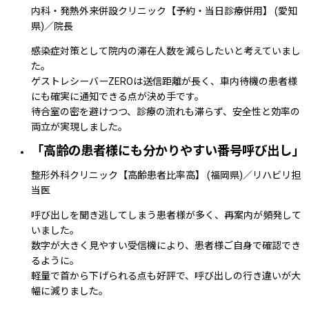
内科・発熱外来併設クリニック【予約・当日診療併用】
(愛知
県)
／院長
感染症対策として院内の滞在人数を減らしたいと考えていまし
た。
ゲストレシーバーZEROは送信距離が長く、車内待機の患者様
にも確実に通知できる点が決め手です。
待合室の密を避けつつ、診療の流れも滞らず、安全性と効率の
両立が実現しました。
「高齢の患者様にも分かりやすい番号呼び出し」
整形外科クリニック【高齢患者比率高】
(福岡県)
／リハビリ担
当医
呼び出しを聞き逃してしまう患者様が多く、再案内が頻発して
いました。
数字が大きく見やすい受信機により、患者様ご自身で確認でき
るように。
軽量で首から下げられる点も好評で、呼び出しの行き違いが大
幅に減りました。