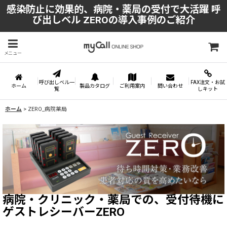
感染防止に効果的、病院・薬局の受付で大活躍 呼
び出しベル ZEROの導入事例のご紹介
メニュー
呼び出しベル一
FAX注文・お試
ホーム
製品カタログ
ご利用案内
問い合わせ
覧
しキット
ホーム
>
ZERO_病院薬局
病院・クリニック・薬局での、受付待機に
ゲストレシーバーZERO