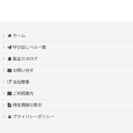
スマジオ ナースコール
ワイヤレスコールシステム WOLF
ホーム
ゲストレシーバーZERO（Black/White）
呼び出しベル一覧
製品カタログ
SMADIO
お問い合せ
WOLF
会社概要
ご利用案内
ZERO
特定商取引表示
ZERO-W商品
プライバシーポリシー