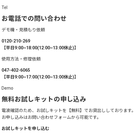
並び順
:
電池レスコール
Tel
お電話での問い合わせ
スマジオ＿
デモ機・見積もり依頼
ゲストレシーバー ZERO
0120-210-269
【平日9:00~18:00(12:00~13:00休止)】
硬貨選別計数機 コインカウンター
使用方法・修理依頼
047-402-6065
紙幣計数機 お札カウンター
【平日9:00~17:00(12:00~13:00休止)】
Demo
ゲストレシーバー ZERO WHITE
無料お試しキットの申し込み
補助金対象製品
電波確認のため、お試しキットを【無料】でお貸出ししております。
お申し込みはお問い合わせフォームから可能です。
呼び出しベル+トランシーバー
お試しキットを申し込む
感染対策製品