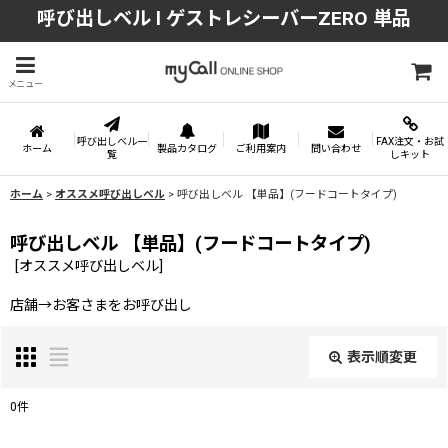
呼び出しベル l ゲストレシーバーZERO 単品
メニュー
呼び出しベル一
FAX注文・お試
ホーム
製品カタログ
ご利用案内
問い合わせ
覧
しキット
ホーム
>
オススメ呼び出しベル
>
呼び出しベル 【単品】(フードコートタイプ)
呼び出しベル 【単品】(フードコートタイプ)
[
オススメ呼び出しベル
]
店舗→お客さまをお呼び出し
表示順変更
閉じる
0
件
サブカテゴリ
: