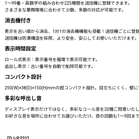
1〜99番・英数字の組み合わせ225種類を送信機に登録できます。
さまざまな業務環境に合わせて少数、多数の対応が可能です。
消去機付き
表示を古い順から消去、1対1の消去機機能も搭載！送信機ごとに登
送信機は防滴構造を採用、より安全、安心してお使いいただけます。
表示時間設定
ロール式表示：表示番号を循環で表示可能です。
追出し表示：古い番号を自動で削除可能です。
コンパクト設計
250(W)×38(D)×150(H)mmの超コンパクト設計。目立ちにくく
多彩な呼出し音
ディスプレイ表示だけではなく、多彩なコール音を20種ご用意いた
お好きな音を場所に合わせてお選びいただけ、音の回数も1〜9回ま
【DJ-P221】