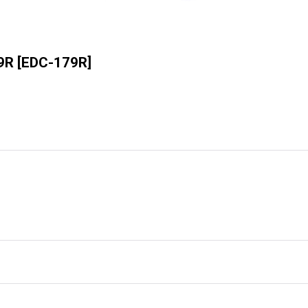
9R
[
EDC-179R
]