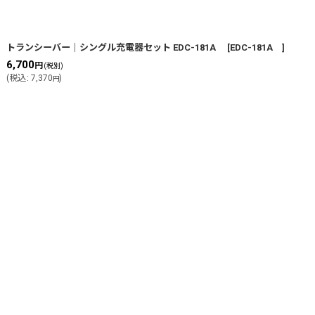
トランシーバー｜シングル充電器セット EDC-181A
[
EDC-181A
]
6,700
円
(税別)
(
税込
:
7,370
)
円