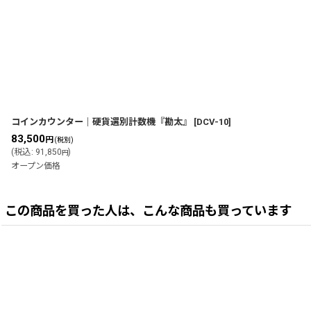
コインカウンター｜硬貨選別計数機『勘太』
[
DCV-10
]
83,500
円
(税別)
(
税込
:
91,850
)
円
オープン価格
この商品を買った人は、こんな商品も買っています