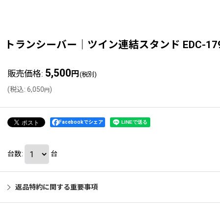
トランシーバー｜ツイン連結スタンド EDC-17
5,500
販売価格
:
円
(税別)
(
税込
:
6,050
)
円
Facebookでシェア
台数
:
台
返品特約に関する重要事項