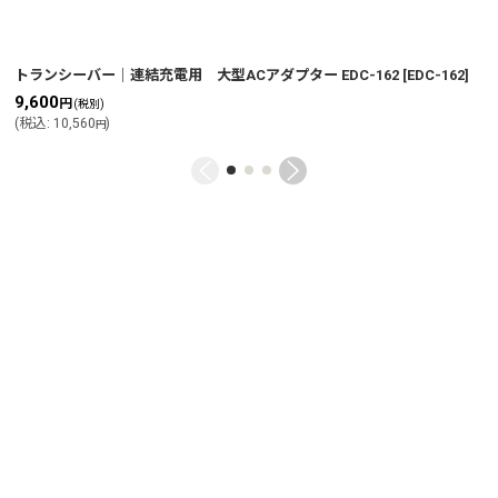
トランシーバー｜連結充電用 大型ACアダプター EDC-162
[
EDC-162
]
9,600
円
(税別)
(
税込
:
10,560
)
円