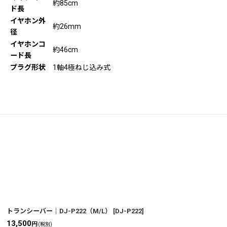
約85cm
ド長
イヤホン外
約26mm
径
イヤホンコ
約46cm
ード長
プラグ形状
1軸4極ねじ込み式
トランシーバー｜DJ-P222（M/L）
[
DJ-P222
]
13,500
円
(税別)