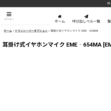
呼
メニュー
ホーム
呼び出しベル一覧
製
ホーム
>
トランシーバーオプション
>
耳掛け式イヤホンマイク EME‐654MA
耳掛け式イヤホンマイク EME‐654MA
[
E