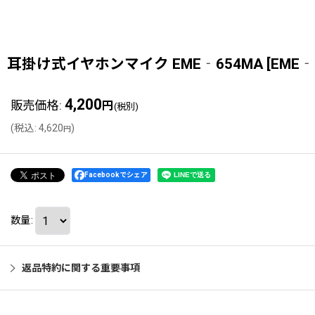
耳掛け式イヤホンマイク EME‐654MA
[
EME‐
4,200
販売価格
:
円
(税別)
(
税込
:
4,620
)
円
Facebookでシェア
数量
:
返品特約に関する重要事項