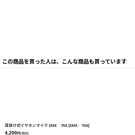
この商品を買った人は、こんな商品も買っています
耳掛け式イヤホンマイク EME‐70A
[
EME‐70A
]
4,200
円
(税別)