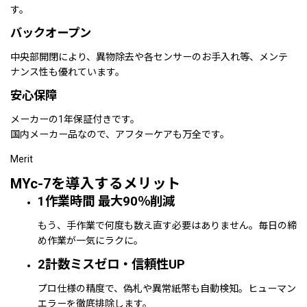
す。
バックオープン
中央部開閉により、異物除去や各センサーのお手入れ等、メンテ
ナンス性も優れています。
安心保障
メーカーの1年保証付きです。
国内メーカー品なので、アフターケアも万全です。
Merit
MYc-7
を導入するメリット
1
作業時間 最大90％削減
もう、手作業で何度も数え直す必要はありません。毎日の締
め作業が一気にラクに。
2
計数ミスゼロ・信頼性UP
プロ仕様の精度で、偽札や異常紙幣も自動検知。ヒューマン
エラーを徹底排除します。