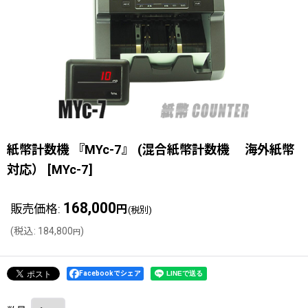
紙幣計数機 『MYc-7』 (混合紙幣計数機 海外紙幣
対応）
[
MYc-7
]
168,000
販売価格
:
円
(税別)
(
税込
:
184,800
)
円
Facebookでシェア