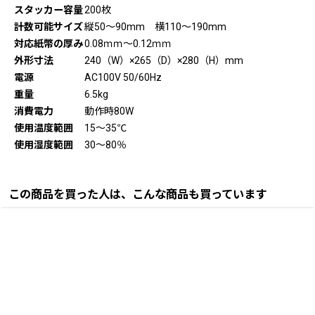
スタッカー容量
200枚
計数可能サイズ
縦50〜90mm 横110〜190mm
対応紙幣の厚み
0.08ｍｍ〜0.12ｍｍ
外形寸法
240（W）×265（D）×280（H）mm
電源
AC100V 50/60Hz
重量
6.5kg
消費電力
動作時80W
使用温度範囲
15〜35℃
使用湿度範囲
30〜80％
この商品を買った人は、こんな商品も買っています