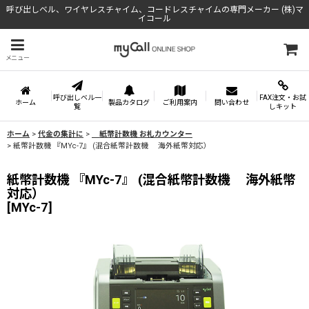
呼び出しベル、ワイヤレスチャイム、コードレスチャイムの専門メーカー (株)マ
イコール
メニュー
呼び出しベル一
FAX注文・お試
ホーム
製品カタログ
ご利用案内
問い合わせ
覧
しキット
ホーム
>
代金の集計に
>
紙幣計数機 お札カウンター
>
紙幣計数機 『MYc-7』 (混合紙幣計数機 海外紙幣対応）
紙幣計数機 『MYc-7』 (混合紙幣計数機 海外紙幣
対応）
[
MYc-7
]