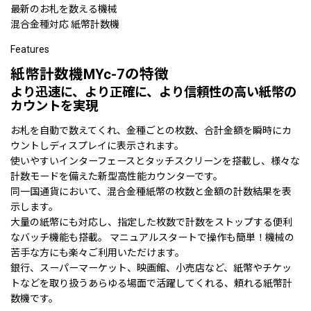
最新のお札を数える機械
混合金種対応 紙幣計数機
Features
紙幣計数機
MYc-7
の特徴
より迅速に、より正確に、より信頼性の高い紙幣の
カウントを実現
お札を自動で数えてくれ、金種ごとの枚数、合計金額を瞬時にカ
ウントしディスプレイに表示されます。
使いやすいインターフェースとタッチスクリーンを搭載し、様々な
計数モードを備えた新型高性能カウンターです。
同一国通貨において、混合金種紙幣の枚数と金額の計数結果を表
示します。
大量の紙幣にも対応し、指定した枚数で計数をストップする便利
なバッチ機能も搭載。 マニュアルスタートで操作も簡単！機械の
苦手な方にも楽々ご利用いただけます。
銀行、スーパーマーケット、映画館、小売店など、紙幣やチケッ
トなどを取り扱うあらゆる場面で活躍してくれる、頼れる紙幣計
数機です。