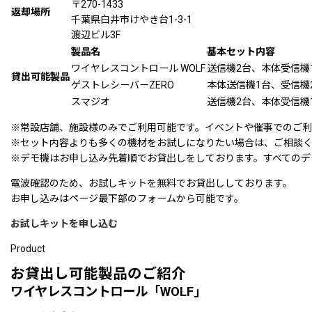
〒270-1433
返却場所
千葉県白井市けやき台1-3-1
渡辺ビル3F
製品名
基本セット内容
ワイヤレスコントロール WOLF
送信機2台、本体受信機
貸出可能製品
ゲストレシーバーZERO
本体送信機1台、受信機
スマジオ
送信機2台、本体受信機
※常設店舗、施設様のみでご利用可能です。イベントや催事でのご利
※セット内容よりも多くの機材をお試しになりたい場合は、ご相談
※デモ機はお申し込み先着順でお貸出しをしております。すべてのデ
電波確認のため、お試しキットを無料でお貸出ししております。
お申し込みはページ最下部のフォームから可能です。
お試しキットを申し込む
Product
お貸出し可能製品のご紹介
ワイヤレスコントロール「
WOLF
」