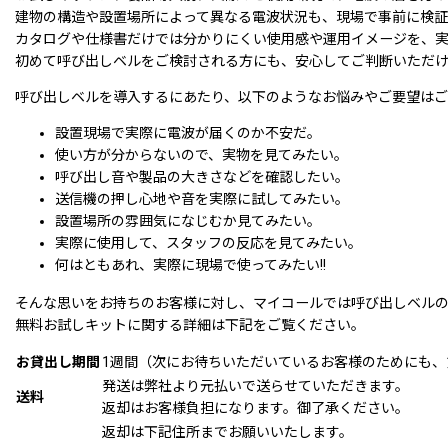
建物の構造や設置場所によって異なる電波状況も、現場で事前に検証
カタログや仕様書だけでは分かりにくい使用感や運用イメージを、実
初めて呼び出しベルをご検討される方にも、安心してご判断いただ
呼び出しベルを導入するにあたり、以下のようなお悩みやご要望は
設置現場で実際に電波が届くのか不安だ。
使い方が分からないので、実物を見てみたい。
呼び出し音や製品の大きさなどを確認したい。
送信機の押し心地や音を実際に試してみたい。
設置場所の雰囲気になじむか見てみたい。
実際に使用して、スタッフの反応を見てみたい。
何はともあれ、実際に現場で使ってみたい!!
そんな思いをお持ちのお客様に対し、マイコールでは呼び出しベル
無料お試しキットに関する詳細は下記をご覧ください。
お貸出し期間
1週間（次にお待ちいただいているお客様のためにも
発送は弊社より元払いで送らせていただきます。
送料
返却はお客様負担になります。御了承ください。
返却は下記住所までお願いいたします。