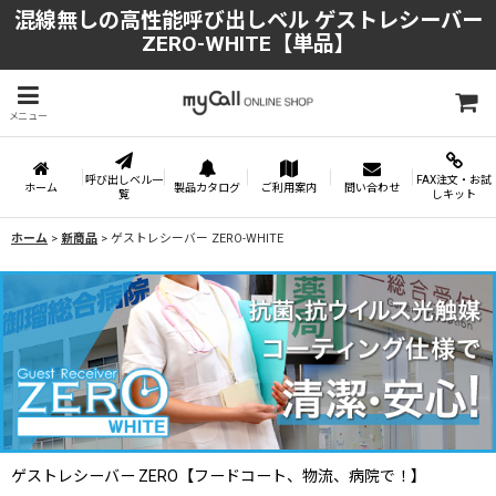
混線無しの高性能呼び出しベル ゲストレシーバー
ZERO-WHITE【単品】
メニュー
呼び出しベル一
FAX注文・お試
ホーム
製品カタログ
ご利用案内
問い合わせ
覧
しキット
ホーム
>
新商品
>
ゲストレシーバー ZERO-WHITE
ゲストレシーバー ZERO【フードコート、物流、病院で！】