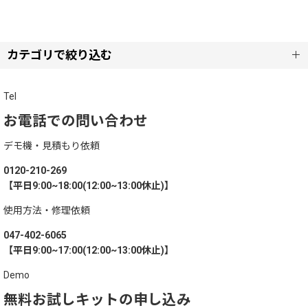
サブカテゴリ
:
表示数
:
カテゴリで絞り込む
呼び出しベル【セット】 (全商品)
Tel
並び順
:
お電話での問い合わせ
WOLF
絞り込む
デモ機・見積もり依頼
ZERO
0120-210-269
【平日9:00~18:00(12:00~13:00休止)】
使用方法・修理依頼
047-402-6065
【平日9:00~17:00(12:00~13:00休止)】
Demo
無料お試しキットの申し込み