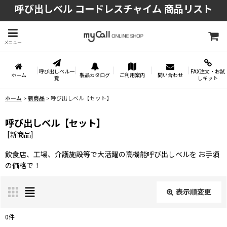
呼び出しベル コードレスチャイム 商品リスト
メニュー
呼び出しベル一
FAX注文・お試
ホーム
製品カタログ
ご利用案内
問い合わせ
覧
しキット
ホーム
>
新商品
>
呼び出しベル【セット】
呼び出しベル【セット】
[
新商品
]
飲食店、工場、介護施設等で大活躍の高機能呼び出しベルを お手頃
の価格で！
表示順変更
閉じる
0
件