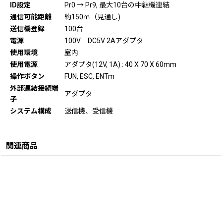
ID設定
Pr0 → Pr9, 最大10台の中継機連結
通信可能距離
約150ｍ（見通し)
送信機登録
100台
電源
100V DC5V 2Aアダプタ
使用環境
室内
使用電源
アダプタ(12V, 1A) : 40 X 70 X 60mm
操作ボタン
FUN, ESC, ENTm
外部連結接続端
アダプタ
子
システム構成
送信機、受信機
関連商品