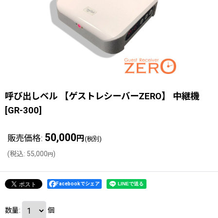
呼び出しベル 【ゲストレシーバーZERO】 中継機
[
GR-300
]
50,000
販売価格
:
円
(税別)
(
税込
:
55,000
)
円
Facebookでシェア
数量
:
個