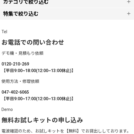
並び順
:
カテゴリで絞り込む
特集で絞り込む
絞り込む
呼び出しベル【セット】
電池レスコール
Tel
呼び出しベル【単品】（オーダーベルタイプ）
お電話での問い合わせ
スマジオ＿
呼び出しベル 【単品】(フードコートタイプ)
デモ機・見積もり依頼
ゲストレシーバー ZERO
0120-210-269
代金の集計に
【平日9:00~18:00(12:00~13:00休止)】
硬貨選別計数機 コインカウンター
使用方法・修理依頼
047-402-6065
紙幣計数機 お札カウンター
【平日9:00~17:00(12:00~13:00休止)】
Demo
ゲストレシーバー ZERO WHITE
無料お試しキットの申し込み
補助金対象製品
電波確認のため、お試しキットを【無料】でお貸出ししております。