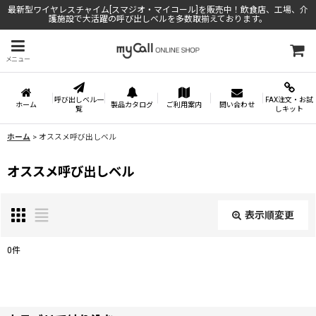
最新型ワイヤレスチャイム[スマジオ・マイコール]を販売中！飲食店、工場、介
護施設で大活躍の呼び出しベルを多数取揃えております。
メニュー
呼び出しベル一
FAX注文・お試
ホーム
製品カタログ
ご利用案内
問い合わせ
覧
しキット
ホーム
>
オススメ呼び出しベル
オススメ呼び出しベル
表示順変更
閉じる
0
件
表示数
: